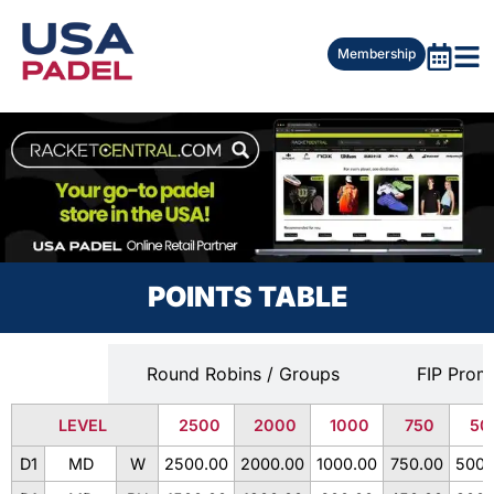
Membership
POINTS TABLE
Knockout
Round Robins / Groups
FIP Prom
LEVEL
2500
2000
1000
750
50
D1
MD
W
2500.00
2000.00
1000.00
750.00
500.