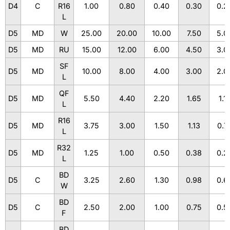
D4
C
R16
1.00
0.80
0.40
0.30
0.2
L
D5
MD
W
25.00
20.00
10.00
7.50
5.0
D5
MD
RU
15.00
12.00
6.00
4.50
3.0
SF
D5
MD
10.00
8.00
4.00
3.00
2.0
L
QF
D5
MD
5.50
4.40
2.20
1.65
1.1
L
R16
D5
MD
3.75
3.00
1.50
1.13
0.7
L
R32
D5
MD
1.25
1.00
0.50
0.38
0.2
L
BD
D5
C
3.25
2.60
1.30
0.98
0.6
W
BD
D5
C
2.50
2.00
1.00
0.75
0.5
F
BD