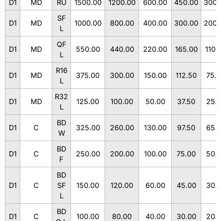
D1
MD
RU
1500.00
1200.00
600.00
450.00
300.
SF
D1
MD
1000.00
800.00
400.00
300.00
200.
L
QF
D1
MD
550.00
440.00
220.00
165.00
110.
L
R16
D1
MD
375.00
300.00
150.00
112.50
75.
L
R32
D1
MD
125.00
100.00
50.00
37.50
25.
L
BD
D1
C
325.00
260.00
130.00
97.50
65.
W
BD
D1
C
250.00
200.00
100.00
75.00
50.
F
BD
D1
C
SF
150.00
120.00
60.00
45.00
30.
L
BD
D1
C
100.00
80.00
40.00
30.00
20.