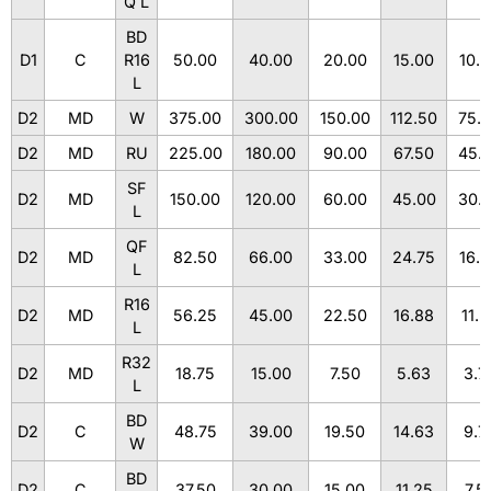
Q L
BD
D1
C
R16
50.00
40.00
20.00
15.00
10.
L
D2
MD
W
375.00
300.00
150.00
112.50
75.
D2
MD
RU
225.00
180.00
90.00
67.50
45.
SF
D2
MD
150.00
120.00
60.00
45.00
30.
L
QF
D2
MD
82.50
66.00
33.00
24.75
16.
L
R16
D2
MD
56.25
45.00
22.50
16.88
11.2
L
R32
D2
MD
18.75
15.00
7.50
5.63
3.7
L
BD
D2
C
48.75
39.00
19.50
14.63
9.7
W
BD
D2
C
37.50
30.00
15.00
11.25
7.5