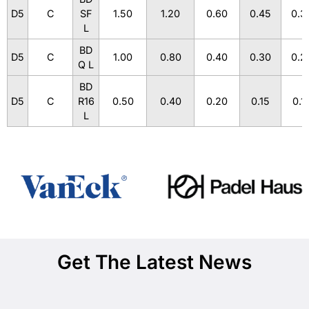
D5
C
SF
1.50
1.20
0.60
0.45
0.3
L
BD
D5
C
1.00
0.80
0.40
0.30
0.2
Q L
BD
D5
C
R16
0.50
0.40
0.20
0.15
0.1
L
Get The Latest News